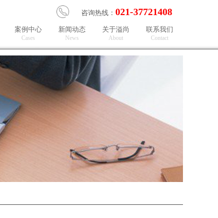
021-37721408
咨询热线：
案例中心
新闻动态
关于溢尚
联系我们
Ca
ses
N
e
ws
A
bout
Co
ntact