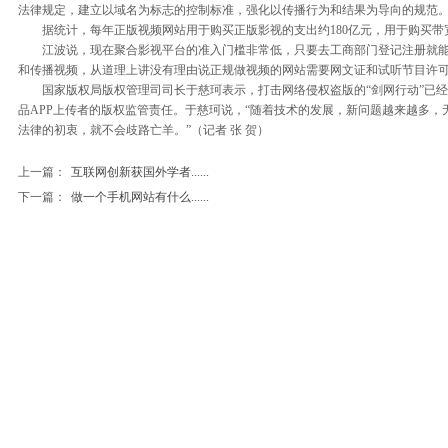
法律规定，建立以域名为标志的控制标准，强化以传播行为和结果为导向的规范
据统计，每年正版视频网站用于购买正版影视的支出约180亿元，用于购买带宽的
江波说，现在聚合影视平台的准入门槛非常低，只要去工商部门登记注册就能办
和传播视频，从道理上讲没有理由说正规做视频的网站需要网文证和试听节目许可
国家版权局版权管理司司长于慈珂表示，打击网络侵权盗版的“剑网行动”已经
品APP上传者的版权监管责任。于慈珂说，“随着技术的发展，新问题越来越多
法律的初衷，就不会歧路亡羊。”（记者 张 贺）
上一篇：
互联网创新获国外学者......
下一篇：
做一个手机网站有什么......