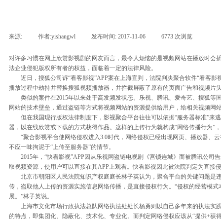
来源:
|
作者:
yishangwl
|
发布时间:
2017-11-06
|
6773
次浏览
|
对许多习惯在网上欣赏影视剧的网友而言，最令人烦恼的是视频网站在播放时会
法企业侵犯版权所有者的权益，面临着一定的法律风险。
近日，搜狐公司诉“看客影视”APP案在上海宣判，法院判决聚合软件“看客影视”
播放过程中劫持并替换搜狐视频播放器，并拦截屏蔽了原有的页面广告和视频片
类似的案件在2015年以来处于高发频发状态。乐视、腾讯、爱奇艺、搜狐等
网站的技术壁垒，通过盗链等方式将视频网站的资源提供给用户，给相关视频网站
但在我国现行版权法律制度下，影视聚合平台往往可以依据“服务器标准”来逃
器，以在线欣赏或下载的方式获得作品。这样的上传行为就构成“网络传播行为”
“聚合影视平台使网络侵权进入3.0时代，网络侵权已经出现网页、播放器、云
不应一味拘泥于“上传至服务器”的情节。
2015年，“快看影视”APP因从乐视网盗链电视剧《宫锁连城》而被腾讯公
取视频资源，使用户可以直接在其APP上观看。快看影视因此被法院判定为直接
北京市朝阳区人民法院知识产权庭庭长林子英认为，聚合平台的关键问题是违背
传，盗取他人上传的资源实施信息网络传播，是直接侵权行为。“侵权的经营模式
展。”林子英说。
上海市文化市场行政执法总队网络执法处处长杨勇则以自己多年来的执法实践，
的特点，即集团化、隐蔽化、技术化、专业化。而判定网络侵权应该从“提供+获