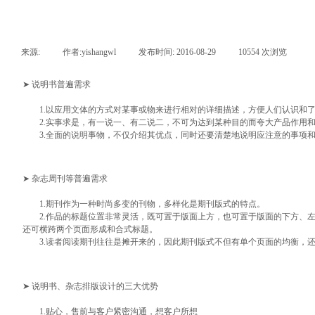
来源:
|
作者:
yishangwl
|
发布时间:
2016-08-29
|
10554
次浏览
|
➤ 说明书普遍需求
1.以应用文体的方式对某事或物来进行相对的详细描述，方便人们认识和了
2.实事求是，有一说一、有二说二，不可为达到某种目的而夸大产品作用
3.全面的说明事物，不仅介绍其优点，同时还要清楚地说明应注意的事项和
➤ 杂志周刊等普遍需求
1.期刊作为一种时尚多变的刊物，多样化是期刊版式的特点。
2.作品的标题位置非常灵活，既可置于版面上方，也可置于版面的下方、左
还可横跨两个页面形成和合式标题。
3.读者阅读期刊往往是摊开来的，因此期刊版式不但有单个页面的均衡，还
➤ 说明书、杂志排版设计的三大优势
1.贴心，售前与客户紧密沟通，想客户所想