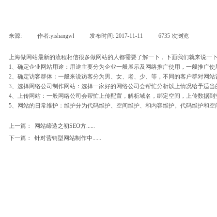
来源:
|
作者:
yishangwl
|
发布时间:
2017-11-11
|
6735
次浏览
|
上海做网站最新的流程相信很多做网站的人都需要了解一下，下面我们就来说一
1、确定企业网站用途：用途主要分为企业一般展示及网络推广使用，一般推广使
2、确定访客群体：一般来说访客分为男、女、老、少、等，不同的客户群对网站
3、选择网络公司制作网站：选择一家好的网络公司会帮忙分析以上情况给予适当
4、上传网站：一般网络公司会帮忙上传配置，解析域名，绑定空间，上传数据到空间上，通
5、网站的日常维护：维护分为代码维护、空间维护、和内容维护。代码维护和空
上一篇：
网站缔造之初SEO方......
下一篇：
针对营销型网站制作中......