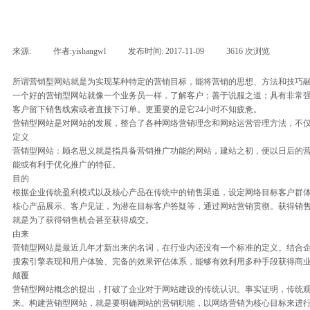
来源:
|
作者:
yishangwl
|
发布时间:
2017-11-09
|
3616
次浏览
|
所谓营销型网站就是为实现某种特定的营销目标，能将营销的思想、方法和技巧
一个好的营销型网站就像一个业务员一样，了解客户；善于说服之道；具有非常
客户留下销售线索或者直接下订单。更重要的是它24小时不知疲惫。
营销型网站是对网站的发展，整合了各种网络营销理念和网站运营管理方法，不
定义
营销型网站：顾名思义就是指具备营销推广功能的网站，建站之初，便以日后的
能或有利于优化推广的特征。
目的
根据企业传统盈利模式以及核心产品在传统中的销售渠道，设定网络目标客户群
核心产品展示、客户见证，为潜在目标客户答疑等，通过网站营销贯彻。获得销
就是为了获得销售机会甚至获得成交。
由来
营销型网站是最近几年才新出来的名词，在行业内还没有一个标准的定义。结合
搜索引擎表现和用户体验、完备的效果评估体系，能够有效利用多种手段获得商
颠覆
营销型网站概念的提出，打破了企业对于网站建设的传统认识。事实证明，传统观
来。构建营销型网站，就是要明确网站的营销职能，以网络营销为核心目标来进