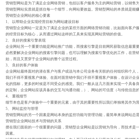
营销型网站是为了满足企业网络营销，包括以客户服务为主的网站营销，以销售
营销型网站实质就是抓住每一个细节，向网站要效益。营销型网站的本质就是能
营销型企业网站的核心要素
1、 以帮助企业实现经营目标为网站建设目标
营销型企业网站一定是为了满足企业的某些方面的网络营销功能，比如面向客户
的经营目标为核心，从而通过网站这样的工具来实现其网站营销的价值。
2、 良好的搜索引擎表现
企业网站另一个重要功能是网站推广功能，而搜索引擎是目前网民获取信息最重
必然要解决企业网站的搜索引擎问题，也可以理解为搜索引擎优化的工作，在营
始，而且又贯穿于企业网站的整个运营过程。
3、 良好的客户体验
企业网站最终面对的潜在客户与客户或说与本公司业务有关联的任何组织和个人
我们不得不重视客户体验、在面对面营销中我们不得不重视客户体验，在设计企
化的指标，更多的时候是不同受众的感觉。我们一般从这几方面来实现一个具备
的定制，企业网站应该具备的交互与沟通功能，）、网站的可信度（与传统信息
4、 重视细节
细节本也是客户体验中一个重要的元素，由于其的重要性所以我们单独将其作为
5、 网站监控与管理
营销型网站的另一个因素是网站本身的监控功能与管理功能，最简单来说网站总
营销型企业网站技术与营销的关系
摆在我们面前的一个很重要的问题，营销型企业网站是以营销为导向，而技术是
因素。