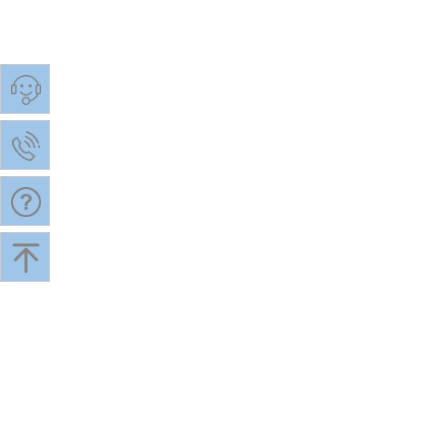
主营业务
关于我们
案例中心
网站建设
企业介绍
网站展示
平面设计
荣誉资质
平面艺术
网站托管
下载中心
托管案例
手机网站
加入我们
手机案例
友情链接：
松江网络公司
平面设计公司
网站开发
松江网站改