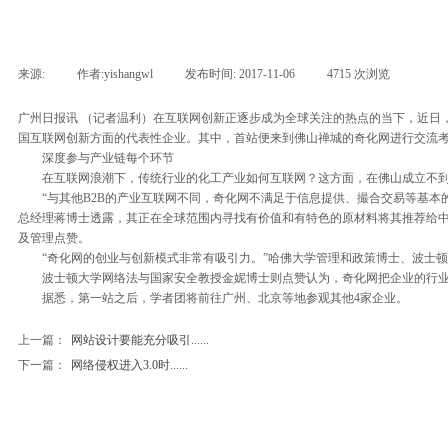
来源:
|
作者:
yishangwl
|
发布时间:
2017-11-06
|
4715
次浏览
|
广州日报讯 （记者温利）在互联网创新正逐步成为全球关注的热点的当下，近日
国互联网创新方面的代表性企业。其中，首站便来到佛山禅城的奇化网进行交流
深度参与产业链每个环节
在互联网浪潮下，传统行业的化工产业如何互联网？这方面，在佛山成立不到3
“与其他B2B的产业互联网不同，奇化网不满足于信息提供、撮合交易等基本的中介服务
总经理蒋博士透露，其正在全球范围内寻找有价值和有特色的原材料将其推荐给
及管理点赞。
“奇化网的创业与创新模式非常有吸引力。”哈佛大学管理和政策博士、波士顿
波士顿大学网络法与国家安全教授金妮博士则点赞认为，奇化网把企业的行业
据悉，第一站之后，学者团将前往广州、北京等地参观其他4家企业。
上一篇：
网站设计要能充分吸引......
下一篇：
网络侵权进入3.0时......