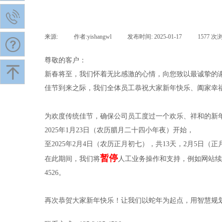
来源:
|
作者:
yishangwl
|
发布时间:
2025-01-17
|
1577
次
尊敬的客户：
新春将至，我们怀着无比感激的心情，向您致以最诚挚的
佳节到来之际，我们全体员工恭祝大家新年快乐、阖家幸
为欢度传统佳节，确保公司员工度过一个欢乐、祥和的新
2025年1月23日（农历腊月二十四小年夜）开始，
至2025年2月4日（农历正月初七），共13天，2月5日（
暂停
在此期间，我们将
人工业务操作和支持，例如网站续
4526。
再次恭贺大家新年快乐！让我们以蛇年为起点，用智慧规